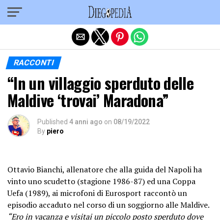
Exit mobile version
RACCONTI
“In un villaggio sperduto delle
Maldive ‘trovai’ Maradona”
Published
4 anni ago
on
08/19/2022
By
piero
Ottavio Bianchi, allenatore che alla guida del Napoli ha
vinto uno scudetto (stagione 1986-87) ed una Coppa
Uefa (1989), ai microfoni di Eurosport raccontò un
episodio accaduto nel corso di un soggiorno alle Maldive.
“Ero in vacanza e visitai un piccolo posto sperduto dove